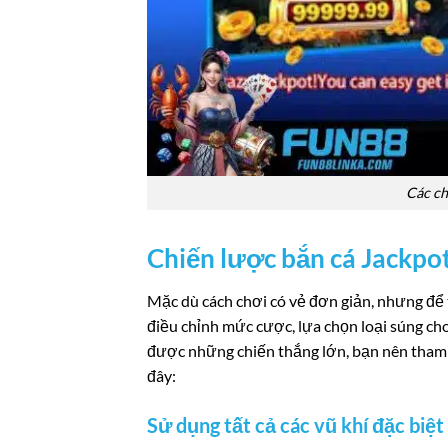
Các ch
Chiến lược bắn cá Jackpot
Mặc dù cách chơi có vẻ đơn giản, nhưng để t
điều chỉnh mức cược, lựa chọn loại súng ch
được những chiến thắng lớn, bạn nên tham 
đây:
Sử dụng tất cả các vũ khí đặc biệt