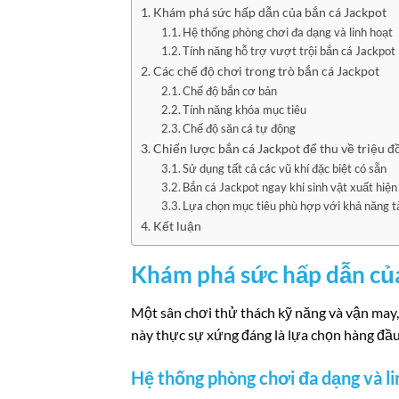
Khám phá sức hấp dẫn của bắn cá Jackpot
Hệ thống phòng chơi đa dạng và linh hoạt
Tính năng hỗ trợ vượt trội bắn cá Jackpot
Các chế độ chơi trong trò bắn cá Jackpot
Chế độ bắn cơ bản
Tính năng khóa mục tiêu
Chế độ săn cá tự động
Chiến lược bắn cá Jackpot để thu về triệu đ
Sử dụng tất cả các vũ khí đặc biệt có sẵn
Bắn cá Jackpot ngay khi sinh vật xuất hiện
Lựa chọn mục tiêu phù hợp với khả năng t
Kết luận
Khám phá sức hấp dẫn của
Một sân chơi thử thách kỹ năng và vận may, 
này thực sự xứng đáng là lựa chọn hàng đầu
Hệ thống phòng chơi đa dạng và li