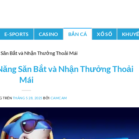
E-SPORTS
CASINO
BẮN CÁ
XỔ SỐ
KHUYẾ
 Săn Bắt và Nhận Thưởng Thoải Mái
 Năng Săn Bắt và Nhận Thưởng Thoải
Mái
G TRÊN
THÁNG 5 28, 2025
BỞI
CAMCAM