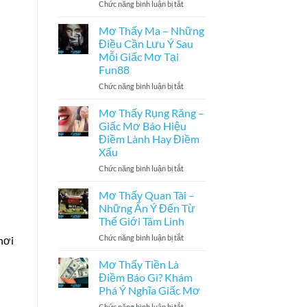
ở
Chức năng bình luận bị tắt
Máu
Tiết
Cách
Và
Nhất
Đánh
Bí
Mơ Thấy Ma – Những
Baccarat
Quyết
Điều Cần Lưu Ý Sau
Không
Lựa
Mỗi Giấc Mơ Tại
Bao
Chọn
Fun88
Giờ
Số
Thua
May
ở
Chức năng bình luận bị tắt
–
Mắn
Mơ
Tại
Thấy
Mơ Thấy Rụng Răng –
Nhà
Ma
Giấc Mơ Báo Hiệu
Cái
–
Điềm Lành Hay Điềm
Fun88
Những
Xấu
Điều
Cần
ở
Chức năng bình luận bị tắt
Lưu
Mơ
Ý
Thấy
Mơ Thấy Quan Tài –
Sau
Rụng
Những Ẩn Ý Đến Từ
Mỗi
Răng
Thế Giới Tâm Linh
Giấc
–
Mơ
ở
Chức năng bình luận bị tắt
Giấc
hơi
Tại
Mơ
Mơ
Fun88
Thấy
Báo
Mơ Thấy Tiền Là
Quan
Hiệu
Điềm Báo Gì? Khám
Tài
Điềm
Phá Ý Nghĩa Giấc Mơ
–
Lành
ở
Chức năng bình luận bị tắt
Những