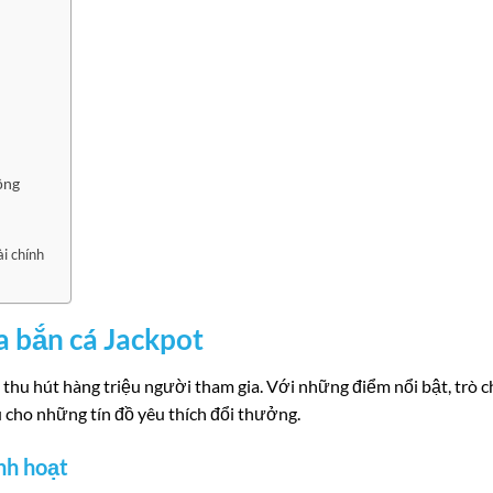
ồng
ài chính
 bắn cá Jackpot
thu hút hàng triệu người tham gia. Với những điểm nổi bật, trò c
 cho những tín đồ yêu thích đổi thưởng.
nh hoạt