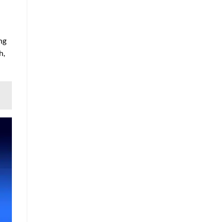
ng
h,