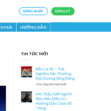
ĐĂNG KÝ
ĐĂNG NHẬP
N MÃI
HƯỚNG DẪN
TIN TỨC MỚI
Bắn Cá 3D – Trải
Nghiệm Săn Thưởng
Đại Dương Sống Động
ở
Chức năng bình luận bị tắt
Bắn
Cá
Mơ Thấy Giết Người
3D
Báo Hiệu Điều Gì –
–
Hướng Dẫn Chọn Số
Trải
“Vàng”
Nghiệm