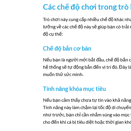
Các chế độ chơi trong trò
Trò chơi này cung cấp nhiều chế độ khác nh
lưỡng về các chế độ này sẽ giúp bạn có trải
độ cụ thể:
Chế độ bắn cơ bản
Nếu bạn là người mới bắt đầu, chế độ bắn c
hệ thống sẽ tự động bắn đến vị trí đó. Đây 
muốn thử sức mình.
Tính năng khóa mục tiêu
Nếu bạn cảm thấy chưa tự tin vào khả năng 
Tính năng này làm chậm lại tốc độ di chuyển 
như trước, bạn chỉ cần nhắm súng vào mục t
cho đến khi cá bị tiêu diệt hoặc thời gian kh