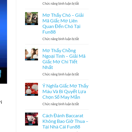
Săn
ở
Chức năng bình luận bị tắt
Thưởng
Mơ
Đại
Thấy
Mơ Thấy Chó – Giải
Dương
Giết
Mã Giấc Mơ Liên
Sống
Người
Quan Đến Chó Tại
Động
Báo
Fun88
Hiệu
Điều
ở
Chức năng bình luận bị tắt
Gì
Mơ
–
Thấy
Mơ Thấy Chồng
Hướng
Chó
Ngoại Tình – Giải Mã
Dẫn
–
Giấc Mơ Chi Tiết
Chọn
Giải
Nhất
Số
Mã
“Vàng”
Giấc
ở
Chức năng bình luận bị tắt
Mơ
Mơ
Liên
Thấy
Ý Nghĩa Giấc Mơ Thấy
Quan
Chồng
Máu Và Bí Quyết Lựa
Đến
Ngoại
Chọn Số May Mắn
Chó
Tình
i
Tại
ở
Chức năng bình luận bị tắt
–
Fun88
Ý
Giải
Nghĩa
Mã
Cách Đánh Baccarat
Giấc
Giấc
Không Bao Giờ Thua –
Mơ
Mơ
Tại Nhà Cái Fun88
Thấy
Chi