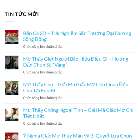
TIN TỨC MỚI
Bắn Cá 3D – Trải Nghiệm Săn Thưởng Đại Dương
Sống Động
ở
Chức năng bình luận bị tắt
Bắn
Cá
Mơ Thấy Giết Người Báo Hiệu Điều Gì – Hướng
3D
Dẫn Chọn Số “Vàng”
–
ở
Chức năng bình luận bị tắt
Trải
Mơ
Nghiệm
Thấy
Mơ Thấy Chó – Giải Mã Giấc Mơ Liên Quan Đến
Săn
Giết
Thưởng
Chó Tại Fun88
Người
Đại
ở
Chức năng bình luận bị tắt
Báo
Dương
Mơ
Hiệu
Sống
Thấy
Mơ Thấy Chồng Ngoại Tình – Giải Mã Giấc Mơ Chi
Điều
Động
Chó
Gì
Tiết Nhất
–
–
ở
Chức năng bình luận bị tắt
Giải
Hướng
Mơ
Mã
Dẫn
Thấy
Ý Nghĩa Giấc Mơ Thấy Máu Và Bí Quyết Lựa Chọn
Giấc
Chọn
Chồng
Mơ