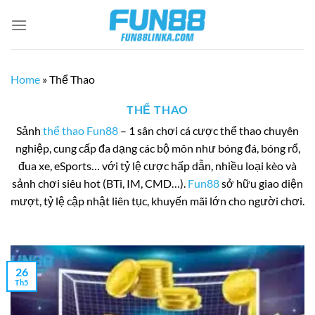
Chuyển
đến
nội
dung
Home
»
Thể Thao
THỂ THAO
Sảnh
thể thao Fun88
– 1 sân chơi cá cược thể thao chuyên
nghiệp, cung cấp đa dạng các bộ môn như bóng đá, bóng rổ,
đua xe, eSports… với tỷ lệ cược hấp dẫn, nhiều loại kèo và
sảnh chơi siêu hot (BTi, IM, CMD…).
Fun88
sở hữu giao diện
mượt, tỷ lệ cập nhật liên tục, khuyến mãi lớn cho người chơi.
26
Th5