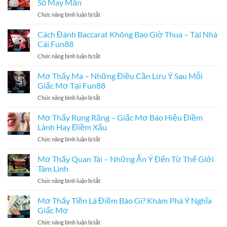
Số May Mắn
Số
Ngoại
Liên
“Vàng”
ở
Chức năng bình luận bị tắt
Tình
Quan
Ý
–
Đến
Nghĩa
Cách Đánh Baccarat Không Bao Giờ Thua – Tại Nhà
Giải
Chó
Giấc
Mã
Cái Fun88
Tại
Mơ
Giấc
Fun88
ở
Chức năng bình luận bị tắt
Thấy
Mơ
Cách
Máu
Chi
Đánh
Mơ Thấy Ma – Những Điều Cần Lưu Ý Sau Mỗi
Và
Tiết
Baccarat
Bí
Giấc Mơ Tại Fun88
Nhất
Không
Quyết
ở
Chức năng bình luận bị tắt
Bao
Lựa
Mơ
Giờ
Chọn
Thấy
Mơ Thấy Rụng Răng – Giấc Mơ Báo Hiệu Điềm
Thua
Số
Ma
–
Lành Hay Điềm Xấu
May
–
Tại
Mắn
ở
Chức năng bình luận bị tắt
Những
Nhà
Mơ
Điều
Cái
Thấy
Mơ Thấy Quan Tài – Những Ẩn Ý Đến Từ Thế Giới
Cần
Fun88
Rụng
Lưu
Tâm Linh
Răng
Ý
ở
Chức năng bình luận bị tắt
–
Sau
Mơ
Giấc
Mỗi
Thấy
Mơ Thấy Tiền Là Điềm Báo Gì? Khám Phá Ý Nghĩa
Mơ
Giấc
Quan
Báo
Giấc Mơ
Mơ
Tài
Hiệu
Tại
ở
Chức năng bình luận bị tắt
–
Điềm
Fun88