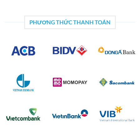
PHƯƠNG THỨC THANH TOÁN