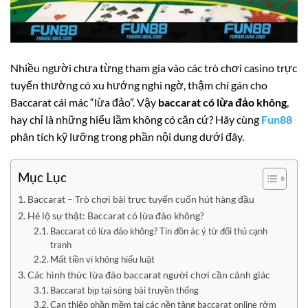
Nhiều người chưa từng tham gia vào các trò chơi casino trực
tuyến thường có xu hướng nghi ngờ, thậm chí gán cho
Baccarat cái mác “lừa đảo”. Vậy
baccarat có lừa đảo không
,
hay chỉ là những hiểu lầm không có căn cứ? Hãy cùng
Fun88
phân tích kỹ lưỡng trong phần nội dung dưới đây.
Mục Lục
Baccarat – Trò chơi bài trực tuyến cuốn hút hàng đầu
Hé lộ sự thật: Baccarat có lừa đảo không?
Baccarat có lừa đảo không? Tin đồn ác ý từ đối thủ cạnh
tranh
Mất tiền vì không hiểu luật
Các hình thức lừa đảo baccarat người chơi cần cảnh giác
Baccarat bịp tại sòng bài truyền thống
Can thiệp phần mềm tại các nền tảng baccarat online rởm