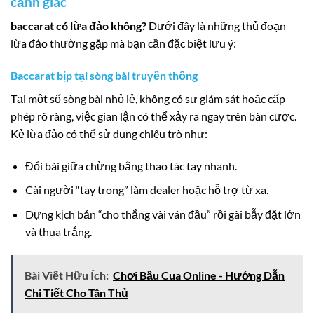
cảnh giác
baccarat có lừa đảo không?
Dưới đây là những thủ đoạn
lừa đảo thường gặp mà bạn cần đặc biệt lưu ý:
Baccarat bịp tại sòng bài truyền thống
Tại một số sòng bài nhỏ lẻ, không có sự giám sát hoặc cấp
phép rõ ràng, việc gian lận có thể xảy ra ngay trên bàn cược.
Kẻ lừa đảo có thể sử dụng chiêu trò như:
Đổi bài giữa chừng bằng thao tác tay nhanh.
Cài người “tay trong” làm dealer hoặc hỗ trợ từ xa.
Dựng kịch bản “cho thắng vài ván đầu” rồi gài bẫy đặt lớn
và thua trắng.
Bài Viết Hữu Ích:
Chơi Bầu Cua Online - Hướng Dẫn
Chi Tiết Cho Tân Thủ