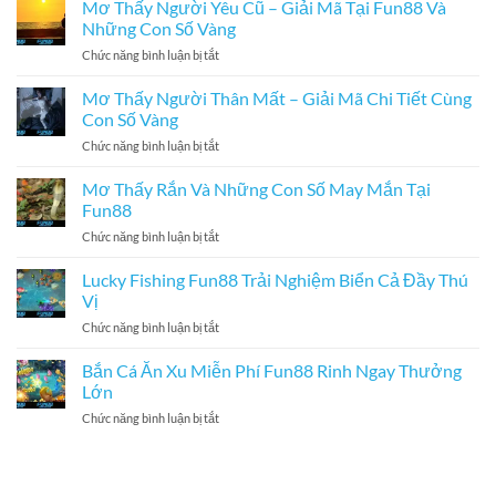
Thấy
Mơ Thấy Người Yêu Cũ – Giải Mã Tại Fun88 Và
Ẩn
Hay
Tiền
Ý
Những Con Số Vàng
Điềm
Là
Đến
Xấu
ở
Chức năng bình luận bị tắt
Điềm
Từ
Mơ
Báo
Thế
Thấy
Mơ Thấy Người Thân Mất – Giải Mã Chi Tiết Cùng
Gì?
Giới
Người
Khám
Con Số Vàng
Tâm
Yêu
Phá
Linh
ở
Chức năng bình luận bị tắt
Cũ
Ý
Mơ
–
Nghĩa
Thấy
Mơ Thấy Rắn Và Những Con Số May Mắn Tại
Giải
Giấc
Người
Mã
Fun88
Mơ
Thân
Tại
ở
Chức năng bình luận bị tắt
Mất
Fun88
Mơ
–
Và
Thấy
Lucky Fishing Fun88 Trải Nghiệm Biển Cả Đầy Thú
Giải
Những
Rắn
Mã
Vị
Con
Và
Chi
Số
ở
Chức năng bình luận bị tắt
Những
Tiết
Vàng
Lucky
Con
Cùng
Fishing
Bắn Cá Ăn Xu Miễn Phí Fun88 Rinh Ngay Thưởng
Số
Con
Fun88
May
Lớn
Số
Trải
Mắn
Vàng
ở
Chức năng bình luận bị tắt
Nghiệm
Tại
Bắn
Biển
Fun88
Cá
Cả
Ăn
Đầy
Xu
Thú