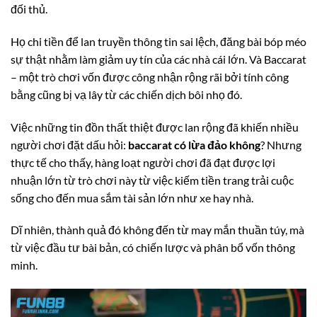
đối thủ.
Họ chi tiền để lan truyền thông tin sai lệch, đăng bài bóp méo
sự thật nhằm làm giảm uy tín của các nhà cái lớn. Và Baccarat
– một trò chơi vốn được công nhận rộng rãi bởi tính công
bằng cũng bị vạ lây từ các chiến dịch bôi nhọ đó.
Việc những tin đồn thất thiệt được lan rộng đã khiến nhiều
người chơi đặt dấu hỏi:
baccarat có lừa đảo không
? Nhưng
thực tế cho thấy, hàng loạt người chơi đã đạt được lợi
nhuận lớn từ trò chơi này từ việc kiếm tiền trang trải cuộc
sống cho đến mua sắm tài sản lớn như xe hay nhà.
Dĩ nhiên, thành quả đó không đến từ may mắn thuần túy, mà
từ việc đầu tư bài bản, có chiến lược và phân bổ vốn thông
minh.