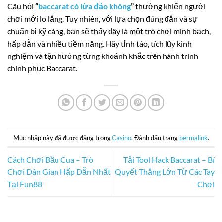
Câu hỏi
“
baccarat có lừa đảo không
”
thường khiến người
chơi mới lo lắng. Tuy nhiên, với lựa chọn đúng đắn và sự
chuẩn bị kỹ càng, bạn sẽ thấy đây là một trò chơi minh bạch,
hấp dẫn và nhiều tiềm năng. Hãy tỉnh táo, tích lũy kinh
nghiệm và tận hưởng từng khoảnh khắc trên hành trình
chinh phục Baccarat.
Mục nhập này đã được đăng trong
Casino
. Đánh dấu trang
permalink
.
Cách Chơi Bầu Cua – Trò
Tải Tool Hack Baccarat – Bí
Chơi Dân Gian Hấp Dẫn Nhất
Quyết Thắng Lớn Từ Các Tay
Tại Fun88
Chơi