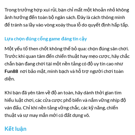
Trong trường hợp xui rủi, bạn chỉ mất một khoản nhỏ không
ảnh hưởng đến toàn bộ ngân sách. Đây là cách thông minh
để tránh sa lầy vào vòng xoáy thua lỗ do quyết định hấp tấp.
Lựa chọn đúng cổng game đáng tin cậy
Một yếu tố then chốt không thể bỏ qua: chọn đúng sân chơi.
Trước khi quan tâm đến chiến thuật hay mẹo cược, hãy chắc
chắn bạn đang chơi tại một nền tảng có độ uy tín cao như
Fun88
nơi bảo mật, minh bạch và hỗ trợ người chơi toàn
diện.
Khi bạn đã yên tâm về độ an toàn, hãy dành thời gian tìm
hiểu luật chơi, các cửa cược phổ biến và nắm vững nhịp độ
ván đấu. Chỉ khi nền tảng vững chắc, các kỹ năng, chiến
thuật và sự may mắn mới có đất dụng võ.
Kết luận