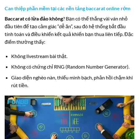
Can thiệp phần mềm tại các nền tảng baccarat online rởm
Baccarat có lừa đảo không
? Bạn có thể thắng vài ván nhỏ
đầu tiên để tạo cảm giác “dễ ăn”, sau đó hệ thống bắt đầu
tính toán và điều khiển kết quả khiến bạn thua liên tiếp. Đặc
điểm thường thấy:
Không livestream bài thật.
Không có chứng chỉ RNG (Random Number Generator).
Giao diện nghèo nàn, thiếu minh bạch, phản hồi chậm khi
rút tiền.