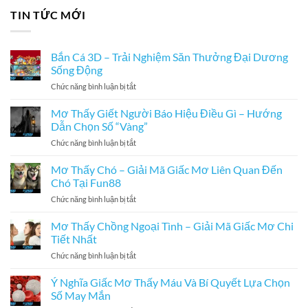
TIN TỨC MỚI
Bắn Cá 3D – Trải Nghiệm Săn Thưởng Đại Dương
Sống Động
ở
Chức năng bình luận bị tắt
Bắn
Cá
Mơ Thấy Giết Người Báo Hiệu Điều Gì – Hướng
3D
Dẫn Chọn Số “Vàng”
–
ở
Chức năng bình luận bị tắt
Trải
Mơ
Nghiệm
Thấy
Mơ Thấy Chó – Giải Mã Giấc Mơ Liên Quan Đến
Săn
Giết
Thưởng
Chó Tại Fun88
Người
Đại
ở
Chức năng bình luận bị tắt
Báo
Dương
Mơ
Hiệu
Sống
Thấy
Mơ Thấy Chồng Ngoại Tình – Giải Mã Giấc Mơ Chi
Điều
Động
Chó
Gì
Tiết Nhất
–
–
ở
Chức năng bình luận bị tắt
Giải
Hướng
Mơ
Mã
Dẫn
Thấy
Ý Nghĩa Giấc Mơ Thấy Máu Và Bí Quyết Lựa Chọn
Giấc
Chọn
Chồng
Mơ
Số May Mắn
Số
Ngoại
Liên
“Vàng”