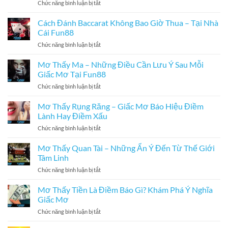
ở
Chức năng bình luận bị tắt
Tình
Quan
Ý
–
Đến
Nghĩa
Cách Đánh Baccarat Không Bao Giờ Thua – Tại Nhà
Giải
Chó
Giấc
Mã
Cái Fun88
Tại
Mơ
Giấc
Fun88
ở
Chức năng bình luận bị tắt
Thấy
Mơ
Cách
Máu
Chi
Đánh
Mơ Thấy Ma – Những Điều Cần Lưu Ý Sau Mỗi
Và
Tiết
Baccarat
Bí
Giấc Mơ Tại Fun88
Nhất
Không
Quyết
ở
Chức năng bình luận bị tắt
Bao
Lựa
Mơ
Giờ
Chọn
Thấy
Mơ Thấy Rụng Răng – Giấc Mơ Báo Hiệu Điềm
Thua
Số
Ma
–
Lành Hay Điềm Xấu
May
–
Tại
Mắn
ở
Chức năng bình luận bị tắt
Những
Nhà
Mơ
Điều
Cái
Thấy
Mơ Thấy Quan Tài – Những Ẩn Ý Đến Từ Thế Giới
Cần
Fun88
Rụng
Lưu
Tâm Linh
Răng
Ý
ở
Chức năng bình luận bị tắt
–
Sau
Mơ
Giấc
Mỗi
Thấy
Mơ Thấy Tiền Là Điềm Báo Gì? Khám Phá Ý Nghĩa
Mơ
Giấc
Quan
Báo
Giấc Mơ
Mơ
Tài
Hiệu
Tại
ở
Chức năng bình luận bị tắt
–
Điềm
Fun88
Mơ
Những
Lành