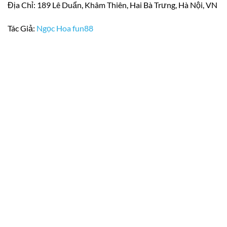
Địa Chỉ: 189 Lê Duẩn, Khâm Thiên, Hai Bà Trưng, Hà Nội, VN
Tác Giả:
Ngọc Hoa fun88