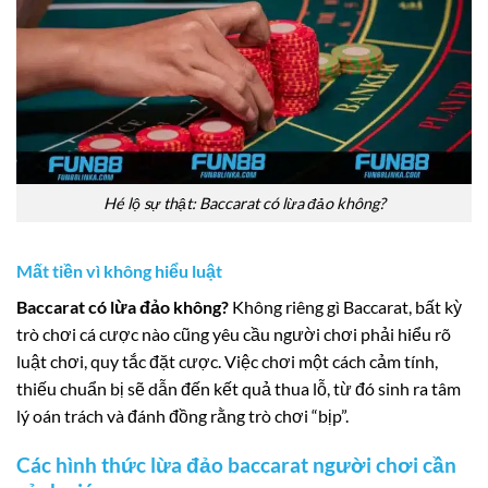
Hé lộ sự thật: Baccarat có lừa đảo không?
Mất tiền vì không hiểu luật
Baccarat có lừa đảo không?
Không riêng gì Baccarat, bất kỳ
trò chơi cá cược nào cũng yêu cầu người chơi phải hiểu rõ
luật chơi, quy tắc đặt cược. Việc chơi một cách cảm tính,
thiếu chuẩn bị sẽ dẫn đến kết quả thua lỗ, từ đó sinh ra tâm
lý oán trách và đánh đồng rằng trò chơi “bịp”.
Các hình thức lừa đảo baccarat người chơi cần