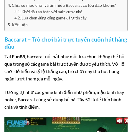
Chia sẻ mẹo chơi và tìm hiểu Baccarat có lừa đảo không?
Khởi đầu an toàn với mức cược nhỏ
Lựa chọn đúng cổng game đáng tin cậy
Kết luận
Baccarat – Trò chơi bài trực tuyến cuốn hút hàng
đầu
Tại
Fun88
, baccarat nổi bật như một lựa chọn không thể bỏ
qua trong số các game bài trực tuyến được yêu thích. Với lối
chơi dễ hiểu và tỷ lệ thắng cao, trò chơi này thu hút hàng
ngàn lượt tham gia mỗi ngày.
Tương tự như các game kinh điển như phỏm, mậu binh hay
poker, Baccarat cũng sử dụng bộ bài Tây 52 lá để tiến hành
chia và tính điểm.